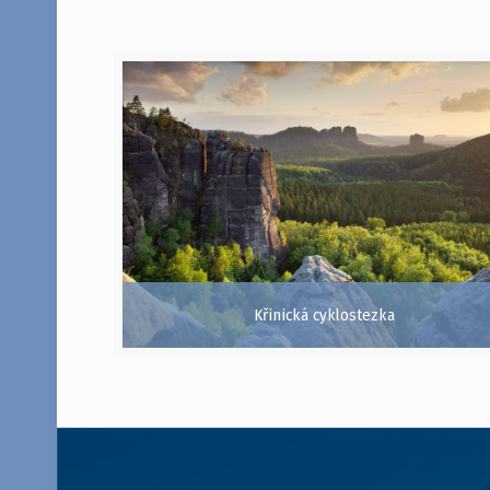
Křinická cyklostezka