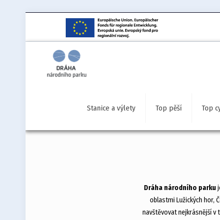
Stanice a výlety
Top pěší
Top c
Dráha národního parku
j
oblastmi Lužických hor, 
navštěvovat nejkrásnější v 