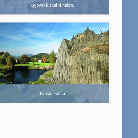
Kyjovské skalní město
Panská skála