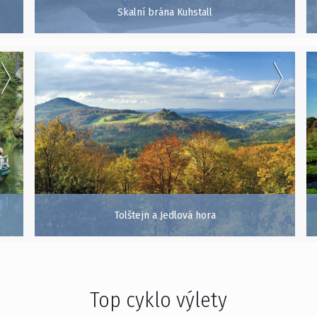
Skalní brána Kuhstall
Tolštejn a Jedlová hora
Top cyklo výlety