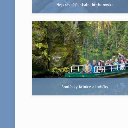
Nejkrásnější skalní hřebenovka
Soutěsky Křinice a lodičky