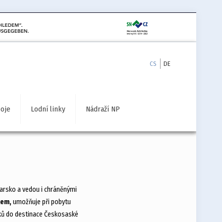
CS
DE
poje
Lodní linky
Nádraží NP
carsko a vedou i chráněnými
kem,
umožňuje při pobytu
níků do destinace Českosaské