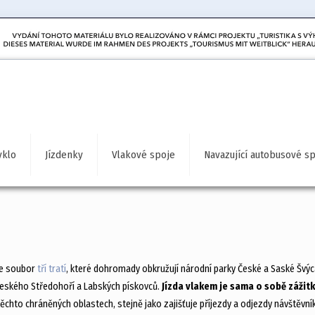
yklo
Jízdenky
Vlakové spoje
Navazující autobusové s
e soubor
tří tratí
, které dohromady obkružují národní parky České a Saské Švý
Českého Středohoří a Labských pískovců.
Jízda vlakem je sama o sobě zážit
těchto chráněných oblastech, stejně jako zajišťuje příjezdy a odjezdy návštěv