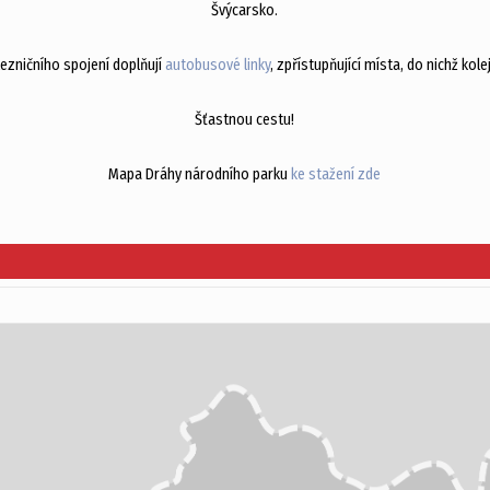
Švýcarsko.
lezničního spojení doplňují
autobusové linky
, zpřístupňující místa, do nichž kol
Šťastnou cestu!
Mapa Dráhy národního parku
ke stažení zde