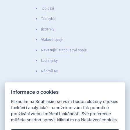
Top pěší
Top cyklo
Jízdenky
Vlakové spoje
Navazující autobusové spoje
Lodní linky
Nádraží NP
Partneři
Informace o cookies
České dráhy
Kliknutím na Souhlasím se vším budou uloženy cookies
České Švýcarsko o.p.s.
funkční i analytické - umožníme vám tak pohodlné
VVO
používání webu i měření funkčnosti. Své preference
IDOS
můžete snadno upravit kliknutím na Nastavení cookies.