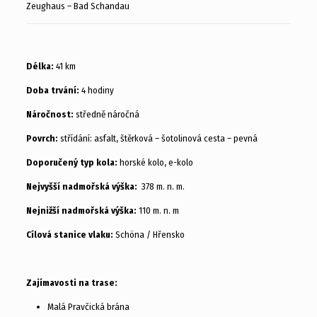
Zeughaus – Bad Schandau
Délka:
41 km
Doba trvání:
4 hodiny
Náročnost:
středně náročná
Povrch:
střídání: asfalt, štěrková – šotolinová cesta – pevná
Doporučený typ kola:
horské kolo, e-kolo
Nejvyšší nadmořská výška:
378 m. n. m.
Nejnižší nadmořská výška:
110 m. n. m
Cílová stanice vlaku:
Schöna / Hřensko
Zajímavosti na trase:
Malá Pravčická brána