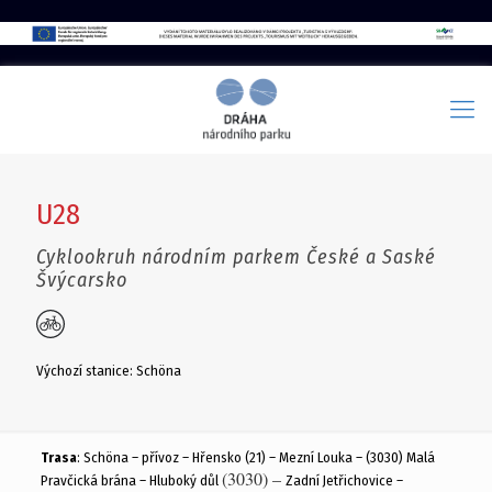
U28
Cyklookruh národním parkem České a Saské
Švýcarsko
Výchozí stanice: Schöna
Trasa
: Schöna – přívoz – Hřensko (21) – Mezní Louka – (3030) Malá
(3030) –
Pravčická brána – Hluboký důl
Zadní Jetřichovice –