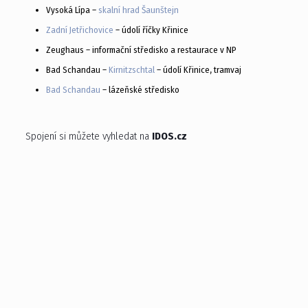
Vysoká Lípa –
skalní hrad Šaunštejn
Zadní Jetřichovice
– údolí říčky Křinice
Zeughaus – informační středisko a restaurace v NP
Bad Schandau –
Kirnitzschtal
– údolí Křinice, tramvaj
Bad Schandau
– lázeňské středisko
Spojení si můžete vyhledat na
IDOS.cz