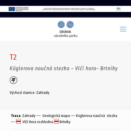
T2
Köglerova naučná stezka – Vlčí hora– Brtníky
Výchozí stanice: Zahrady
Trasa
: Zahrady —– Geologická mapa —– Köglerova naučná stezka
—–
Vlčí Hora rozhledna
Brtníky