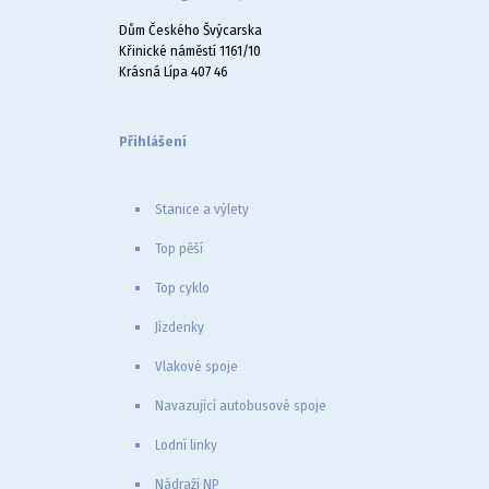
Dům Českého Švýcarska
Křinické náměstí 1161/10
Krásná Lípa 407 46
Přihlášení
Stanice a výlety
Top pěší
Top cyklo
Jízdenky
Vlakové spoje
Navazující autobusové spoje
Lodní linky
Nádraží NP