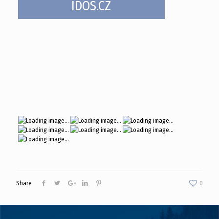
IDOS.CZ
Share
0