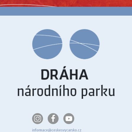
informace@ceskesvycarsko.cz