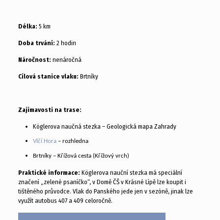
Délka:
5 km
Doba trvání:
2 hodin
Náročnost:
nenáročná
Cílová stanice vlaku:
Brtníky
Zajímavosti na trase:
Köglerova naučná stezka – Geologická mapa Zahrady
Vlčí Hora
– rozhledna
Brtníky – Křížová cesta (Křížový vrch)
Praktické informace:
Köglerova nauční stezka má speciální
značení „zelené psaníčko“, v Domě ČŠ v Krásné Lípě lze koupit i
tištěného průvodce. Vlak do Panského jede jen v sezóně, jinak lze
využít autobus 407 a 409 celoročně.